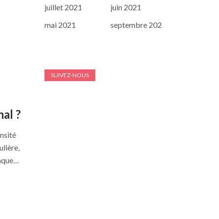
juillet 2021
juin 2021
mai 2021
septembre 202
SUIVEZ-NOUS
al ?
nsité
lière,
haque…