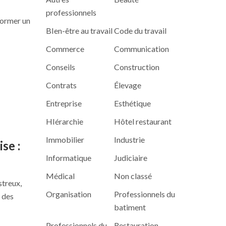
professionnels
former un
BIen-être au travail
Code du travail
Commerce
Communication
Conseils
Construction
Contrats
Élevage
Entreprise
Esthétique
HIérarchie
Hôtel restaurant
Immobilier
Industrie
se :
Informatique
Judiciaire
Médical
Non classé
streux,
Organisation
Professionnels du
, des
batiment
Professionnels du
Restauration