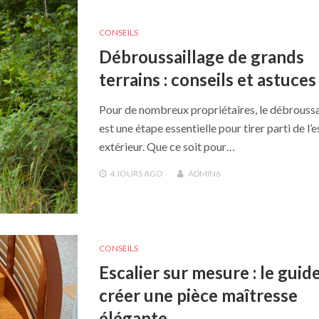
CONSEILS
Débroussaillage de grands
terrains : conseils et astuces
Pour de nombreux propriétaires, le débroussa
est une étape essentielle pour tirer parti de l’
extérieur. Que ce soit pour…
4 JOURS
AGO
ADMIN6
CONSEILS
Escalier sur mesure : le guid
créer une pièce maîtresse
élégante